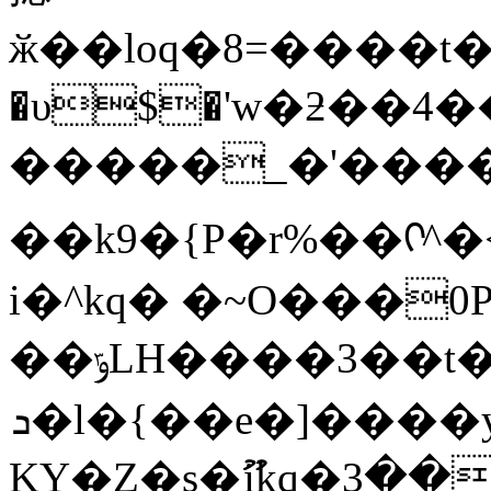
ӂ��loq�8=����t�7O�Q���U�
�υ$�'w�ƻ��
�����_�'����
��k9�{P�r%��ᡣ^�<ݟ<��0]���\ޟ�=�j�
i�^kq� �~O���0
��ݹLH����3��t�H�A�垡>]8�ז/
ܖ�l�{��e�]����yV��h 0P
KY�Z�s�ޫikq�أ������~��3��$��b��������)�����r1�r0��'��epxr�|